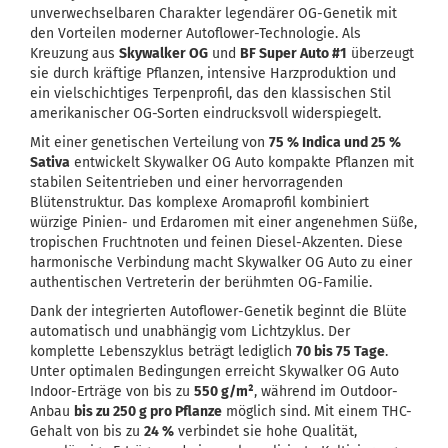
unverwechselbaren Charakter legendärer OG-Genetik mit
den Vorteilen moderner Autoflower-Technologie. Als
Kreuzung aus
Skywalker OG
und
BF Super Auto #1
überzeugt
sie durch kräftige Pflanzen, intensive Harzproduktion und
ein vielschichtiges Terpenprofil, das den klassischen Stil
amerikanischer OG-Sorten eindrucksvoll widerspiegelt.
Mit einer genetischen Verteilung von
75 % Indica und 25 %
Sativa
entwickelt Skywalker OG Auto kompakte Pflanzen mit
stabilen Seitentrieben und einer hervorragenden
Blütenstruktur. Das komplexe Aromaprofil kombiniert
würzige Pinien- und Erdaromen mit einer angenehmen Süße,
tropischen Fruchtnoten und feinen Diesel-Akzenten. Diese
harmonische Verbindung macht Skywalker OG Auto zu einer
authentischen Vertreterin der berühmten OG-Familie.
Dank der integrierten Autoflower-Genetik beginnt die Blüte
automatisch und unabhängig vom Lichtzyklus. Der
komplette Lebenszyklus beträgt lediglich
70 bis 75 Tage
.
Unter optimalen Bedingungen erreicht Skywalker OG Auto
Indoor-Erträge von bis zu
550 g/m²
, während im Outdoor-
Anbau
bis zu 250 g pro Pflanze
möglich sind. Mit einem THC-
Gehalt von bis zu
24 %
verbindet sie hohe Qualität,