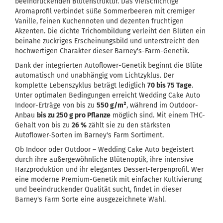
beeindruckenden Blütenstruktur. Das vielschichtige
Aromaprofil verbindet süße Sommerbeeren mit cremiger
Vanille, feinen Kuchennoten und dezenten fruchtigen
Akzenten. Die dichte Trichombildung verleiht den Blüten ein
beinahe zuckriges Erscheinungsbild und unterstreicht den
hochwertigen Charakter dieser Barney's-Farm-Genetik.
Dank der integrierten Autoflower-Genetik beginnt die Blüte
automatisch und unabhängig vom Lichtzyklus. Der
komplette Lebenszyklus beträgt lediglich
70 bis 75 Tage
.
Unter optimalen Bedingungen erreicht Wedding Cake Auto
Indoor-Erträge von bis zu
550 g/m²
, während im Outdoor-
Anbau
bis zu 250 g pro Pflanze
möglich sind. Mit einem THC-
Gehalt von bis zu
26 %
zählt sie zu den stärksten
Autoflower-Sorten im Barney's Farm Sortiment.
Ob Indoor oder Outdoor – Wedding Cake Auto begeistert
durch ihre außergewöhnliche Blütenoptik, ihre intensive
Harzproduktion und ihr elegantes Dessert-Terpenprofil. Wer
eine moderne Premium-Genetik mit einfacher Kultivierung
und beeindruckender Qualität sucht, findet in dieser
Barney's Farm Sorte eine ausgezeichnete Wahl.