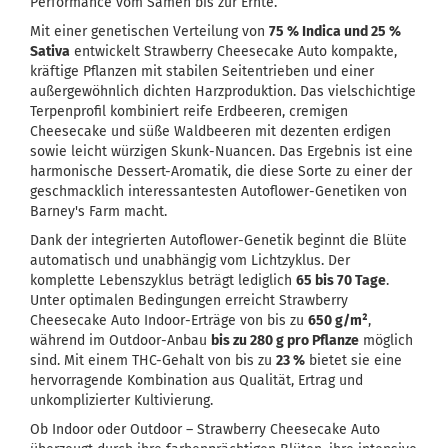
Performance vom Samen bis zur Ernte.
Mit einer genetischen Verteilung von
75 % Indica und 25 %
Sativa
entwickelt Strawberry Cheesecake Auto kompakte,
kräftige Pflanzen mit stabilen Seitentrieben und einer
außergewöhnlich dichten Harzproduktion. Das vielschichtige
Terpenprofil kombiniert reife Erdbeeren, cremigen
Cheesecake und süße Waldbeeren mit dezenten erdigen
sowie leicht würzigen Skunk-Nuancen. Das Ergebnis ist eine
harmonische Dessert-Aromatik, die diese Sorte zu einer der
geschmacklich interessantesten Autoflower-Genetiken von
Barney's Farm macht.
Dank der integrierten Autoflower-Genetik beginnt die Blüte
automatisch und unabhängig vom Lichtzyklus. Der
komplette Lebenszyklus beträgt lediglich
65 bis 70 Tage
.
Unter optimalen Bedingungen erreicht Strawberry
Cheesecake Auto Indoor-Erträge von bis zu
650 g/m²
,
während im Outdoor-Anbau
bis zu 280 g pro Pflanze
möglich
sind. Mit einem THC-Gehalt von bis zu
23 %
bietet sie eine
hervorragende Kombination aus Qualität, Ertrag und
unkomplizierter Kultivierung.
Ob Indoor oder Outdoor – Strawberry Cheesecake Auto