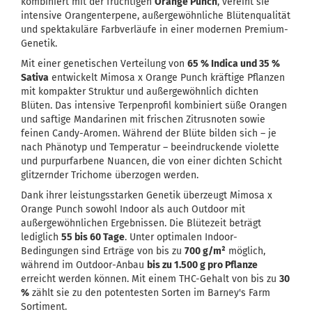
kombiniert mit der fruchtigen
Orange Punch
, vereint sie
intensive Orangenterpene, außergewöhnliche Blütenqualität
und spektakuläre Farbverläufe in einer modernen Premium-
Genetik.
Mit einer genetischen Verteilung von
65 % Indica und 35 %
Sativa
entwickelt Mimosa x Orange Punch kräftige Pflanzen
mit kompakter Struktur und außergewöhnlich dichten
Blüten. Das intensive Terpenprofil kombiniert süße Orangen
und saftige Mandarinen mit frischen Zitrusnoten sowie
feinen Candy-Aromen. Während der Blüte bilden sich – je
nach Phänotyp und Temperatur – beeindruckende violette
und purpurfarbene Nuancen, die von einer dichten Schicht
glitzernder Trichome überzogen werden.
Dank ihrer leistungsstarken Genetik überzeugt Mimosa x
Orange Punch sowohl Indoor als auch Outdoor mit
außergewöhnlichen Ergebnissen. Die Blütezeit beträgt
lediglich
55 bis 60 Tage
. Unter optimalen Indoor-
Bedingungen sind Erträge von bis zu
700 g/m²
möglich,
während im Outdoor-Anbau
bis zu 1.500 g pro Pflanze
erreicht werden können. Mit einem THC-Gehalt von bis zu
30
%
zählt sie zu den potentesten Sorten im Barney's Farm
Sortiment.