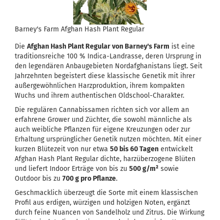
Barney's Farm Afghan Hash Plant Regular
Die
Afghan Hash Plant Regular von Barney's Farm
ist eine
traditionsreiche 100 % Indica-Landrasse, deren Ursprung in
den legendären Anbaugebieten Nordafghanistans liegt. Seit
Jahrzehnten begeistert diese klassische Genetik mit ihrer
außergewöhnlichen Harzproduktion, ihrem kompakten
Wuchs und ihrem authentischen Oldschool-Charakter.
Die regulären Cannabissamen richten sich vor allem an
erfahrene Grower und Züchter, die sowohl männliche als
auch weibliche Pflanzen für eigene Kreuzungen oder zur
Erhaltung ursprünglicher Genetik nutzen möchten. Mit einer
kurzen Blütezeit von nur etwa
50 bis 60 Tagen
entwickelt
Afghan Hash Plant Regular dichte, harzüberzogene Blüten
und liefert Indoor Erträge von bis zu
500 g/m²
sowie
Outdoor bis zu
700 g pro Pflanze
.
Geschmacklich überzeugt die Sorte mit einem klassischen
Profil aus erdigen, würzigen und holzigen Noten, ergänzt
durch feine Nuancen von Sandelholz und Zitrus. Die Wirkung