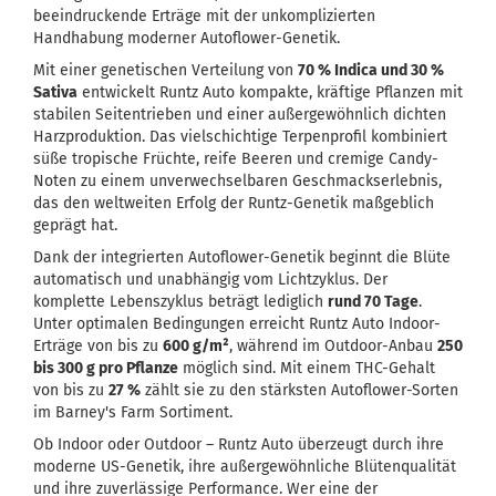
beeindruckende Erträge mit der unkomplizierten
Handhabung moderner Autoflower-Genetik.
Mit einer genetischen Verteilung von
70 % Indica und 30 %
Sativa
entwickelt Runtz Auto kompakte, kräftige Pflanzen mit
stabilen Seitentrieben und einer außergewöhnlich dichten
Harzproduktion. Das vielschichtige Terpenprofil kombiniert
süße tropische Früchte, reife Beeren und cremige Candy-
Noten zu einem unverwechselbaren Geschmackserlebnis,
das den weltweiten Erfolg der Runtz-Genetik maßgeblich
geprägt hat.
Dank der integrierten Autoflower-Genetik beginnt die Blüte
automatisch und unabhängig vom Lichtzyklus. Der
komplette Lebenszyklus beträgt lediglich
rund 70 Tage
.
Unter optimalen Bedingungen erreicht Runtz Auto Indoor-
Erträge von bis zu
600 g/m²
, während im Outdoor-Anbau
250
bis 300 g pro Pflanze
möglich sind. Mit einem THC-Gehalt
von bis zu
27 %
zählt sie zu den stärksten Autoflower-Sorten
im Barney's Farm Sortiment.
Ob Indoor oder Outdoor – Runtz Auto überzeugt durch ihre
moderne US-Genetik, ihre außergewöhnliche Blütenqualität
und ihre zuverlässige Performance. Wer eine der