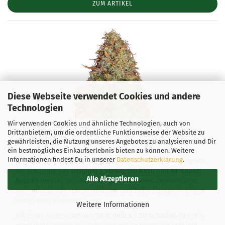
ZUM ARTIKEL
Diese Webseite verwendet Cookies und andere
Technologien
Barney's Farm Zkittlez OG Automatic
Wir verwenden Cookies und ähnliche Technologien, auch von
Drittanbietern, um die ordentliche Funktionsweise der Website zu
Die
Zkittlez OG Auto von Barney's Farm
kombiniert legendäre
gewährleisten, die Nutzung unseres Angebotes zu analysieren und Dir
ein bestmögliches Einkaufserlebnis bieten zu können. Weitere
US-Genetik mit moderner Autoflower-Technologie und
Informationen findest Du in unserer
Datenschutzerklärung
.
begeistert durch ihr außergewöhnliches Candy-Terpenprofil.
Als Kreuzung aus
Original Z Strain
,
OG Kush
und
BF Super
Alle Akzeptieren
Auto #1
vereint sie intensive Fruchtbonbon-Aromen, eine
beeindruckende Harzproduktion und hohe Erträge in einer
kompakten Premium-Sorte.
Weitere Informationen
Mit einer ausgewogenen
50 % Indica / 50 % Sativa
-Genetik