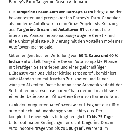
Barney's Farm Tangerine Dream Automatic
Die
Tangerine Dream Auto von Barney's Farm
bringt eine der
bekanntesten und preisgekrönten Barney's-Farm-Genetiken
als moderne Autoflower in dein Grow-Projekt. Als Kreuzung
aus
Tangerine Dream
und
Autoflower #1
verbindet sie
intensives Mandarinenaroma, ausgewogene Genetik und
eine unkomplizierte Kultivierung mit den Vorteilen moderner
Autoflower-Technologie.
Mit einer genetischen Verteilung von
60 % Sativa und 40 %
Indica
entwickelt Tangerine Dream Auto kompakte Pflanzen
mit kräftigen Seitentrieben und einer gleichmäßigen
Blütenstruktur. Das vielschichtige Terpenprofil kombiniert
süße Mandarinen mit frischen Zitrusnoten und feinen
würzigen Akzenten. Diese harmonische Aromatik verleiht der
Sorte ihren unverwechselbaren Charakter und macht sie zu
einer der beliebtesten Zitrus-Genetiken von Barney's Farm.
Dank der integrierten Autoflower-Genetik beginnt die Blüte
automatisch und unabhängig vom Lichtzyklus. Der
komplette Lebenszyklus beträgt lediglich
70 bis 75 Tage
.
Unter optimalen Bedingungen erreicht Tangerine Dream
Auto Indoor-Erträge von bis zu
500 g/m²
, während im