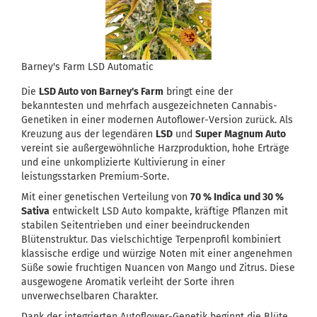
Barney's Farm LSD Automatic
Die
LSD Auto von Barney's Farm
bringt eine der
bekanntesten und mehrfach ausgezeichneten Cannabis-
Genetiken in einer modernen Autoflower-Version zurück. Als
Kreuzung aus der legendären
LSD
und
Super Magnum Auto
vereint sie außergewöhnliche Harzproduktion, hohe Erträge
und eine unkomplizierte Kultivierung in einer
leistungsstarken Premium-Sorte.
Mit einer genetischen Verteilung von
70 % Indica und 30 %
Sativa
entwickelt LSD Auto kompakte, kräftige Pflanzen mit
stabilen Seitentrieben und einer beeindruckenden
Blütenstruktur. Das vielschichtige Terpenprofil kombiniert
klassische erdige und würzige Noten mit einer angenehmen
Süße sowie fruchtigen Nuancen von Mango und Zitrus. Diese
ausgewogene Aromatik verleiht der Sorte ihren
unverwechselbaren Charakter.
Dank der integrierten Autoflower-Genetik beginnt die Blüte