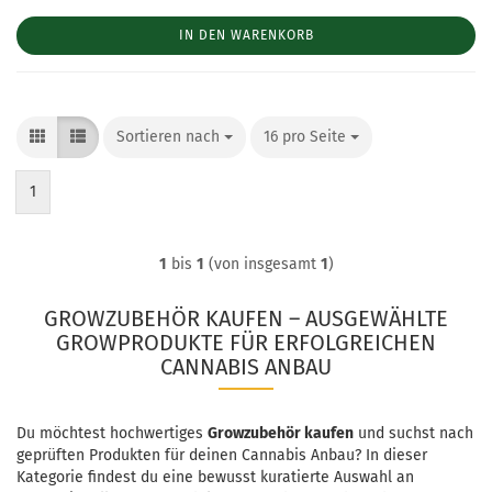
IN DEN WARENKORB
Sortieren nach
Sortieren nach
16 pro Seite
pro Seite
1
1
bis
1
(von insgesamt
1
)
GROWZUBEHÖR KAUFEN – AUSGEWÄHLTE
GROWPRODUKTE FÜR ERFOLGREICHEN
CANNABIS ANBAU
Du möchtest hochwertiges
Growzubehör kaufen
und suchst nach
geprüften Produkten für deinen Cannabis Anbau? In dieser
Kategorie findest du eine bewusst kuratierte Auswahl an