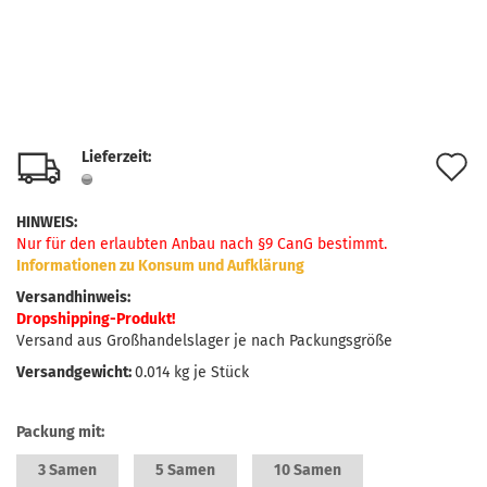
Lieferzeit:
A
d
HINWEIS
:
M
Nur für den erlaubten Anbau nach §9 CanG bestimmt.
Informationen zu Konsum und Aufklärung
Versandhinweis
:
Dropshipping-Produkt!
Versand aus Großhandelslager je nach Packungsgröße
Versandgewicht:
0.014
kg je Stück
Packung mit:
3 Samen
5 Samen
10 Samen