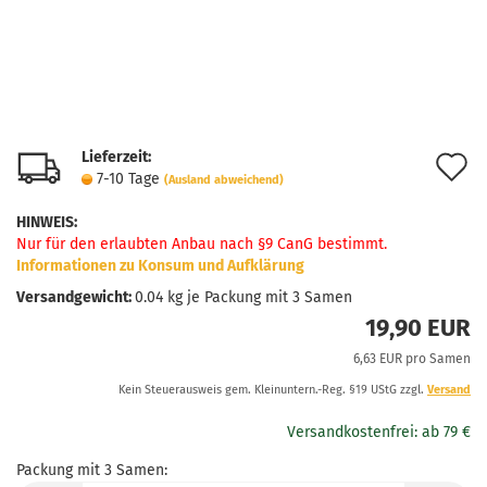
Lieferzeit:
A
7-10 Tage
(Ausland abweichend)
d
HINWEIS
:
M
Nur für den erlaubten Anbau nach §9 CanG bestimmt.
Informationen zu Konsum und Aufklärung
Versandgewicht:
0.04
kg je Packung mit 3 Samen
19,90 EUR
6,63 EUR pro Samen
Kein Steuerausweis gem. Kleinuntern.-Reg. §19 UStG zzgl.
Versand
Packung mit 3 Samen: