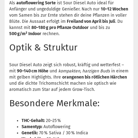
Als
autoflowering Sorte
ist Sour Diesel Auto ideal für
Anfänger und ungeduldige Genießer. Nach nur
10–12 Wochen
vom Samen bis zur Ernte stehen dir deine Pflanzen in voller
Blüte. Die Aussaat erfolgt im
Freiland von April bis Juli
. Du
kannst mit
80–180 g pro Pflanze Outdoor
und bis zu
500 g/m² Indoor
rechnen.
Optik & Struktur
Sour Diesel Auto zeigt sich robust, kräftig und wetterfest –
mit
90–140 cm Höhe
und
kompakten, harzigen Buds
in einem
mit gelben Highlights. Ihre
orangenen bis rötlichen Härchen
und die dichte Trichomschicht machen sie optisch wie
aromatisch zum Star auf jedem Grow-Tisch.
Besondere Merkmale:
THC-Gehalt:
20–25 %
Samentyp:
Autoflowering
Genetik:
70 % Sativa / 30 % Indica