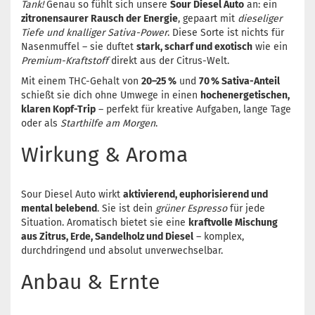
Tank!
Genau so fühlt sich unsere
Sour Diesel Auto
an: ein
zitronensaurer Rausch der Energie
, gepaart mit
dieseliger
Tiefe und knalliger Sativa-Power
. Diese Sorte ist nichts für
Nasenmuffel – sie duftet
stark, scharf und exotisch
wie ein
Premium-Kraftstoff
direkt aus der Citrus-Welt.
Mit einem THC-Gehalt von
20–25 %
und
70 % Sativa-Anteil
schießt sie dich ohne Umwege in einen
hochenergetischen,
klaren Kopf-Trip
– perfekt für kreative Aufgaben, lange Tage
oder als
Starthilfe am Morgen
.
Wirkung & Aroma
Sour Diesel Auto wirkt
aktivierend, euphorisierend und
mental belebend
. Sie ist dein
grüner Espresso
für jede
Situation. Aromatisch bietet sie eine
kraftvolle Mischung
aus Zitrus, Erde, Sandelholz und Diesel
– komplex,
durchdringend und absolut unverwechselbar.
Anbau & Ernte