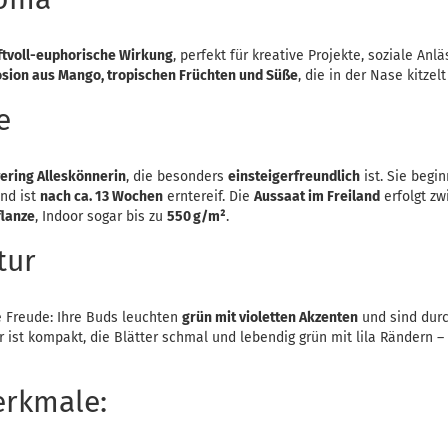
ftvoll-euphorische Wirkung
, perfekt für kreative Projekte, soziale Anl
osion aus Mango, tropischen Früchten und Süße
, die in der Nase kitzel
e
ering Alleskönnerin
, die besonders
einsteigerfreundlich
ist. Sie begi
nd ist
nach ca. 13 Wochen
erntereif. Die
Aussaat im Freiland
erfolgt z
flanze
, Indoor sogar bis zu
550 g/m²
.
tur
e Freude: Ihre Buds leuchten
grün mit violetten Akzenten
und sind dur
ur ist kompakt, die Blätter schmal und lebendig grün mit lila Rändern –
rkmale: