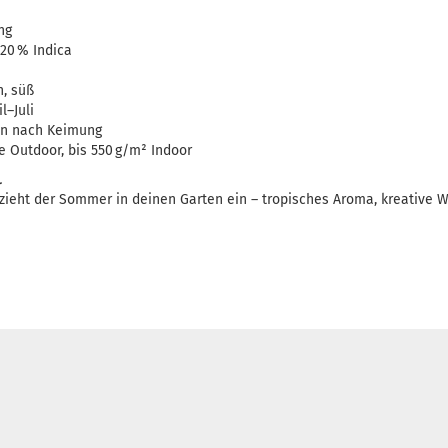
ng
20 % Indica
h, süß
l–Juli
en nach Keimung
e Outdoor, bis 550 g/m² Indoor
.
ieht der Sommer in deinen Garten ein – tropisches Aroma, kreative 