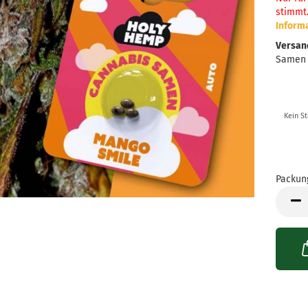
stimmt
Inform
Versan
Samen
Kein S
Packun
Packun
mit
3
Samen