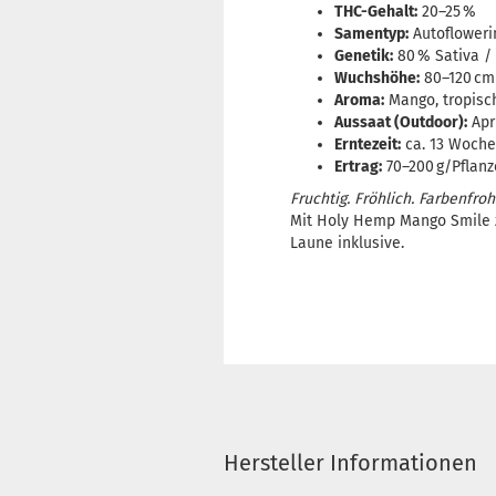
THC-Gehalt:
20–25 %
Samentyp:
Autofloweri
Genetik:
80 % Sativa / 
Wuchshöhe:
80–120 cm
Aroma:
Mango, tropisc
Aussaat (Outdoor):
Apri
Erntezeit:
ca. 13 Woch
Ertrag:
70–200 g/Pflanz
Fruchtig. Fröhlich. Farbenfroh
Mit Holy Hemp Mango Smile z
Laune inklusive.
Hersteller Informationen