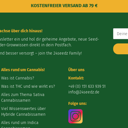
KOSTENFREIER VERSAND AB 79 €
Deine
chse über dich hinaus!
E-
wsletter ein und hol dir geheime Angebote, neue Seed-
Mail-
der-Growwissen direkt in dein Postfach.
Address
und besser versorgt – join the 24seedz Family!
Alles rund um Cannabis!
Über uns
Was ist Cannabis?
Kontakt:
Was ist THC und wie wirkt es?
+49 (0) 151 633 939 51
info@24seedz.de
Alles zum Thema Sativa
Cannabissamen
Folge uns:
Viel Wissenswertes über
Hybride Cannabissamen
Alles rund um Indica