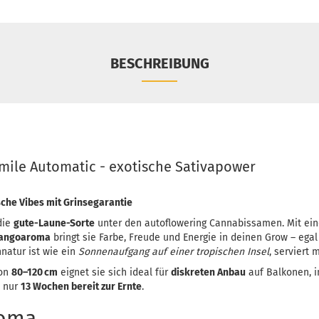
BESCHREIBUNG
ile Automatic - exotische Sativapower
sche Vibes mit Grinsegarantie
die
gute-Laune-Sorte
unter den autoflowering Cannabissamen. Mit ei
Mangoaroma
bringt sie Farbe, Freude und Energie in deinen Grow – ega
natur ist wie ein
Sonnenaufgang auf einer tropischen Insel
, serviert 
von
80–120 cm
eignet sie sich ideal für
diskreten Anbau
auf Balkonen, in
h nur
13 Wochen bereit zur Ernte
.
roma