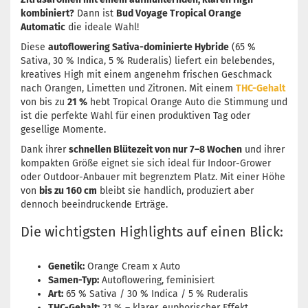
kombiniert?
Dann ist
Bud Voyage Tropical Orange
Automatic
die ideale Wahl!
Diese
autoflowering Sativa-dominierte Hybride
(65 %
Sativa, 30 % Indica, 5 % Ruderalis) liefert ein belebendes,
kreatives High mit einem angenehm frischen Geschmack
nach Orangen, Limetten und Zitronen. Mit einem
THC-Gehalt
von bis zu
21 %
hebt Tropical Orange Auto die Stimmung und
ist die perfekte Wahl für einen produktiven Tag oder
gesellige Momente.
Dank ihrer
schnellen Blütezeit von nur 7–8 Wochen
und ihrer
kompakten Größe eignet sie sich ideal für Indoor-Grower
oder Outdoor-Anbauer mit begrenztem Platz. Mit einer Höhe
von
bis zu 160 cm
bleibt sie handlich, produziert aber
dennoch beeindruckende Erträge.
Die wichtigsten Highlights auf einen Blick:
Genetik:
Orange Cream x Auto
Samen-Typ:
Autoflowering, feminisiert
Art:
65 % Sativa / 30 % Indica / 5 % Ruderalis
THC-Gehalt:
21 % – klarer, euphorischer Effekt