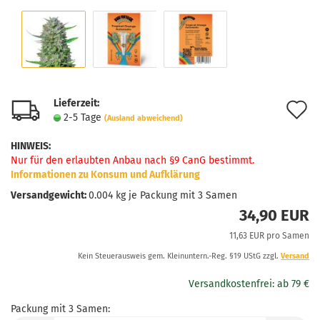
Lieferzeit:
A
2-5 Tage
(Ausland abweichend)
d
HINWEIS
:
M
Nur für den erlaubten Anbau nach §9 CanG bestimmt.
Informationen zu Konsum und Aufklärung
Versandgewicht:
0.004
kg je Packung mit 3 Samen
34,90 EUR
11,63 EUR pro Samen
Kein Steuerausweis gem. Kleinuntern.-Reg. §19 UStG zzgl.
Versand
Packung mit 3 Samen: