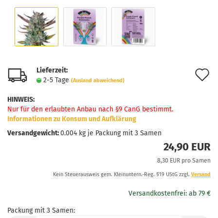
Lieferzeit:
A
2-5 Tage
(Ausland abweichend)
d
HINWEIS
:
M
Nur für den erlaubten Anbau nach §9 CanG bestimmt.
Informationen zu Konsum und Aufklärung
Versandgewicht:
0.004
kg je Packung mit 3 Samen
24,90 EUR
8,30 EUR pro Samen
Kein Steuerausweis gem. Kleinuntern.-Reg. §19 UStG zzgl.
Versand
Packung mit 3 Samen: