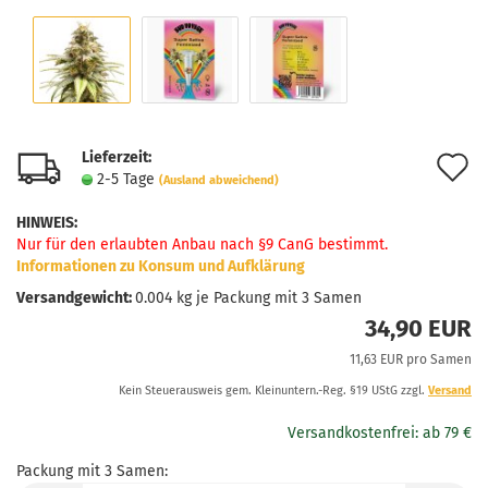
Lieferzeit:
A
2-5 Tage
(Ausland abweichend)
d
HINWEIS
:
M
Nur für den erlaubten Anbau nach §9 CanG bestimmt.
Informationen zu Konsum und Aufklärung
Versandgewicht:
0.004
kg je Packung mit 3 Samen
34,90 EUR
11,63 EUR pro Samen
Kein Steuerausweis gem. Kleinuntern.-Reg. §19 UStG zzgl.
Versand
Packung mit 3 Samen: