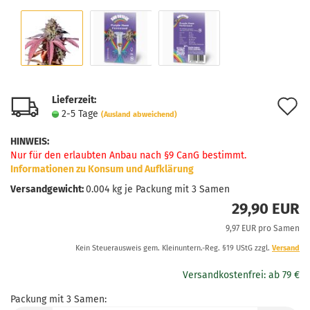
Lieferzeit:
A
2-5 Tage
(Ausland abweichend)
d
HINWEIS
:
M
Nur für den erlaubten Anbau nach §9 CanG bestimmt.
Informationen zu Konsum und Aufklärung
Versandgewicht:
0.004
kg je Packung mit 3 Samen
29,90 EUR
9,97 EUR pro Samen
Kein Steuerausweis gem. Kleinuntern.-Reg. §19 UStG zzgl.
Versand
Packung mit 3 Samen: