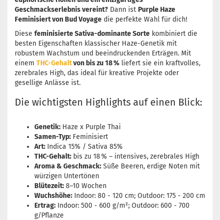
Geschmackserlebnis vereint?
Dann ist
Purple Haze
Feminisiert von Bud Voyage
die perfekte Wahl für dich!
Diese
feminisierte Sativa-dominante Sorte
kombiniert die
besten Eigenschaften klassischer Haze-Genetik mit
robustem Wachstum und beeindruckenden Erträgen. Mit
einem
THC-Gehalt
von bis zu 18 %
liefert sie ein kraftvolles,
zerebrales High, das ideal für kreative Projekte oder
gesellige Anlässe ist.
Die wichtigsten Highlights auf einen Blick:
Genetik:
Haze x Purple Thai
Samen-Typ:
Feminisiert
Art:
Indica 15% / Sativa 85%
THC-Gehalt:
bis zu 18 % – intensives, zerebrales High
Aroma & Geschmack:
Süße Beeren, erdige Noten mit
würzigen Untertönen
Blütezeit:
8–10 Wochen
Wuchshöhe:
Indoor: 80 - 120 cm; Outdoor: 175 - 200 cm
Ertrag:
Indoor: 500 - 600 g/m²; Outdoor: 600 - 700
g/Pflanze