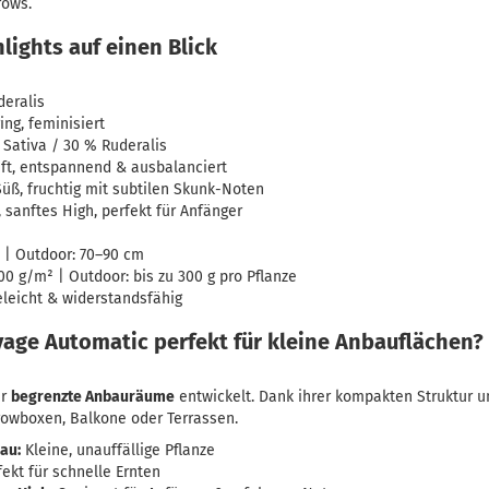
rows.
lights auf einen Blick
deralis
ng, feminisiert
 Sativa / 30 % Ruderalis
ft, entspannend & ausbalanciert
üß, fruchtig mit subtilen Skunk-Noten
sanftes High, perfekt für Anfänger
 | Outdoor: 70–90 cm
00 g/m² | Outdoor: bis zu 300 g pro Pflanze
leicht & widerstandsfähig
age Automatic perfekt für kleine Anbauflächen?
ür
begrenzte Anbauräume
entwickelt. Dank ihrer kompakten Struktur u
Growboxen, Balkone oder Terrassen.
au:
Kleine, unauffällige Pflanze
ekt für schnelle Ernten