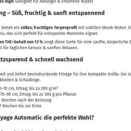
es High:
Geeignet für Anfänger & erfahrene Nutzer
g – Süß, fruchtig & sanft entspannend
 bietet ein
süßes, fruchtiges Terpenprofil
mit subtilen Skunk-Noten. D
s, das sich perfekt für entspannte Momente eignet.
n THC-Gehalt von 13 %
sorgt diese Sorte für eine sanfte, körperliche
kt für täglichen Genuss & sanftes Relaxen.
latzsparend & schnell wachsend
ll und liefert beeindruckende Erträge für ihre kompakte Größe. Sie i
kheiten & Schädlinge.
–70 cm, Ertrag: bis zu 200 g/m²
70–90 cm, Ertrag: bis zu 300 g pro Pflanze
 Wochen nach der Keimung
7 Wochen bis zur Ernte
oyage Automatic die perfekte Wahl?