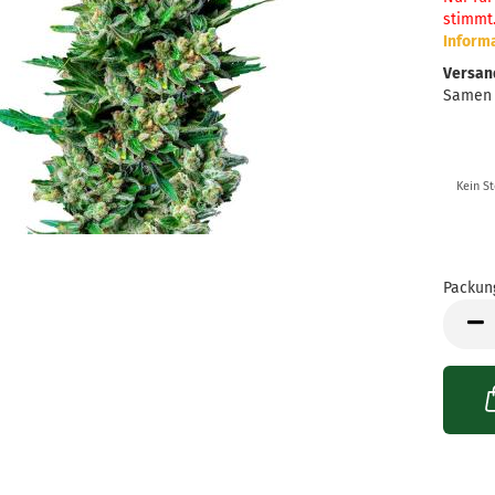
stimmt
Inform
Versan
Samen
Kein S
Packun
Packun
mit
3
Samen