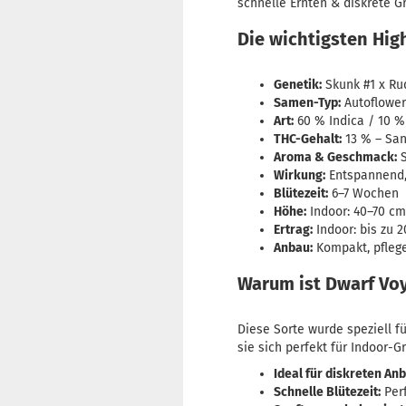
schnelle Ernten & diskrete G
Die wichtigsten High
Genetik:
Skunk #1 x Ru
Samen-Typ:
Autofloweri
Art:
60 % Indica / 10 %
THC-Gehalt:
13 % – San
Aroma & Geschmack:
S
Wirkung:
Entspannend, 
Blütezeit:
6–7 Wochen
Höhe:
Indoor: 40–70 cm
Ertrag:
Indoor: bis zu 2
Anbau:
Kompakt, pflege
Warum ist Dwarf Voy
Diese Sorte wurde speziell f
sie sich perfekt für Indoor-
Ideal für diskreten Anb
Schnelle Blütezeit:
Perf