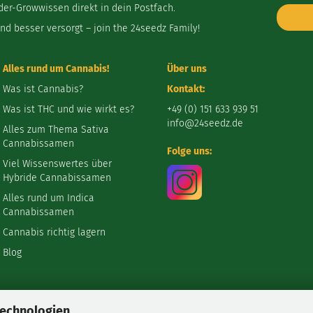
Mail-
der-Growwissen direkt in dein Postfach.
Address
und besser versorgt – join the 24seedz Family!
Alles rund um Cannabis!
Über uns
Was ist Cannabis?
Kontakt:
Was ist THC und wie wirkt es?
+49 (0) 151 633 939 51
info@24seedz.de
Alles zum Thema Sativa
Cannabissamen
Folge uns:
Viel Wissenswertes über
Hybride Cannabissamen
Alles rund um Indica
Cannabissamen
Cannabis richtig lagern
Blog
Technologien
Kein Steuerausweis gem. Kleinuntern.-Reg. §19 UStG