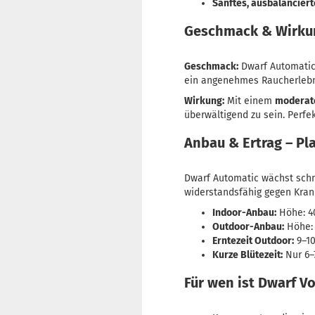
Sanftes, ausbalanciert
Geschmack & Wirkun
Geschmack:
Dwarf Automatic
ein angenehmes Raucherlebni
Wirkung:
Mit einem
moderate
überwältigend zu sein. Perfe
Anbau & Ertrag – P
Dwarf Automatic wächst schne
widerstandsfähig gegen Kran
Indoor-Anbau:
Höhe: 40
Outdoor-Anbau:
Höhe: 
Erntezeit Outdoor:
9–10
Kurze Blütezeit:
Nur 6–
Für wen ist Dwarf V