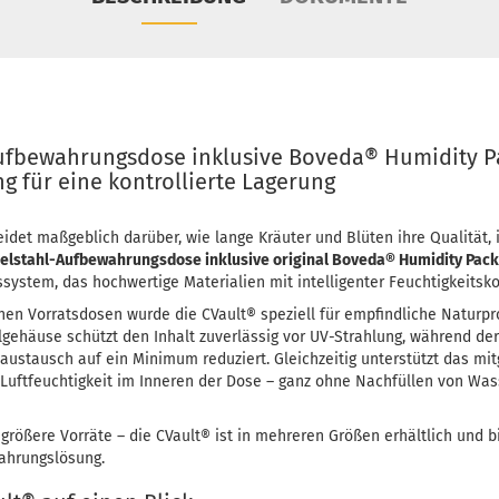
ufbewahrungsdose inklusive Boveda® Humidity Pa
g für eine kontrollierte Lagerung
eidet maßgeblich darüber, wie lange Kräuter und Blüten ihre Qualität, 
delstahl-Aufbewahrungsdose inklusive original Boveda® Humidity Pack
stem, das hochwertige Materialien mit intelligenter Feuchtigkeitsko
en Vorratsdosen wurde die CVault® speziell für empfindliche Naturpr
lgehäuse schützt den Inhalt zuverlässig vor UV-Strahlung, während der
taustausch auf ein Minimum reduziert. Gleichzeitig unterstützt das mi
 Luftfeuchtigkeit im Inneren der Dose – ganz ohne Nachfüllen von Was
größere Vorräte – die CVault® ist in mehreren Größen erhältlich und b
ahrungslösung.