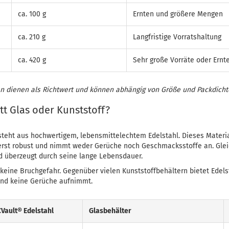
ca. 100 g
Ernten und größere Mengen
ca. 210 g
Langfristige Vorratshaltung
ca. 420 g
Sehr große Vorräte oder Ernt
 dienen als Richtwert und können abhängig von Größe und Packdichte
tt Glas oder Kunststoff?
teht aus hochwertigem, lebensmittelechtem Edelstahl. Dieses Materia
ußerst robust und nimmt weder Gerüche noch Geschmacksstoffe an. Gleic
d überzeugt durch seine lange Lebensdauer.
 keine Bruchgefahr. Gegenüber vielen Kunststoffbehältern bietet Edelst
 und keine Gerüche aufnimmt.
CVault® Edelstahl
Glasbehälter