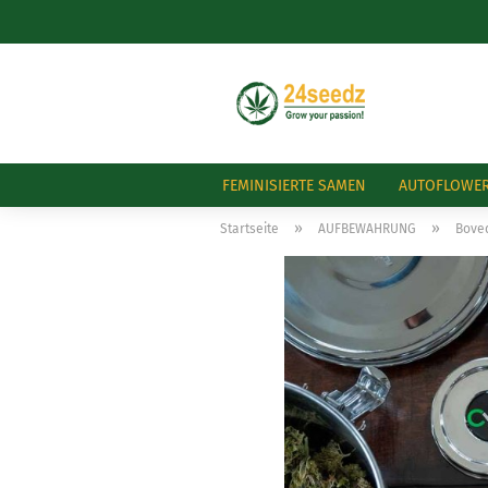
FEMINISIERTE SAMEN
AUTOFLOWE
»
»
Startseite
AUFBEWAHRUNG
Boved