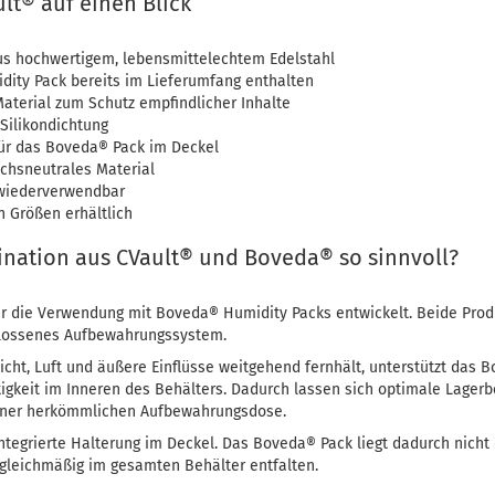
ult® auf einen Blick
s hochwertigem, lebensmittelechtem Edelstahl
dity Pack bereits im Lieferumfang enthalten
aterial zum Schutz empfindlicher Inhalte
 Silikondichtung
für das Boveda® Pack im Deckel
chsneutrales Material
 wiederverwendbar
n Größen erhältlich
nation aus CVault® und Boveda® so sinnvoll?
ür die Verwendung mit Boveda® Humidity Packs entwickelt. Beide Prod
lossenes Aufbewahrungssystem.
cht, Luft und äußere Einflüsse weitgehend fernhält, unterstützt das 
tigkeit im Inneren des Behälters. Dadurch lassen sich optimale Lager
einer herkömmlichen Aufbewahrungsdose.
integrierte Halterung im Deckel. Das Boveda® Pack liegt dadurch nicht 
gleichmäßig im gesamten Behälter entfalten.