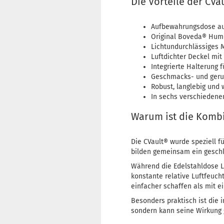
Die Vorteile der CVa
Aufbewahrungsdose au
Original Boveda® Humi
Lichtundurchlässiges M
Luftdichter Deckel mit
Integrierte Halterung 
Geschmacks- und geru
Robust, langlebig und
In sechs verschiedene
Warum ist die Kombi
Die CVault® wurde speziell f
bilden gemeinsam ein gesch
Während die Edelstahldose Li
konstante relative Luftfeuch
einfacher schaffen als mit 
Besonders praktisch ist die 
sondern kann seine Wirkung 