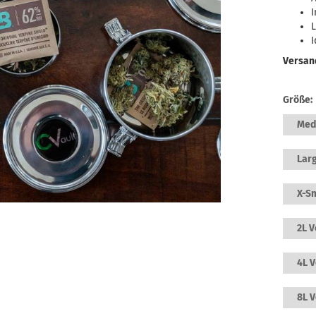
I
L
I
Versan
Größe:
Medi
Larg
X-Sm
2L V
4L V
8L V