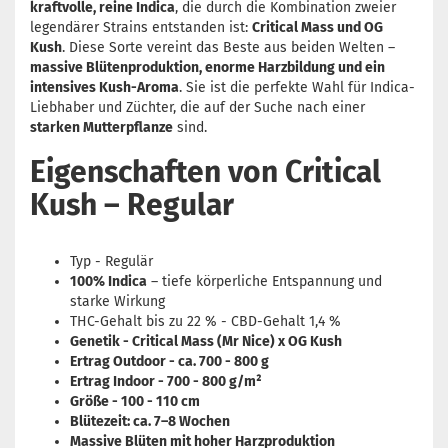
kraftvolle, reine Indica
, die durch die Kombination zweier
legendärer Strains entstanden ist:
Critical Mass und OG
Kush
. Diese Sorte vereint das Beste aus beiden Welten –
massive Blütenproduktion, enorme Harzbildung und ein
intensives Kush-Aroma
. Sie ist die perfekte Wahl für Indica-
Liebhaber und Züchter, die auf der Suche nach einer
starken Mutterpflanze
sind.
Eigenschaften von Critical
Kush – Regular
Typ - Regulär
100% Indica
– tiefe körperliche Entspannung und
starke Wirkung
THC-Gehalt bis zu 22 % - CBD-Gehalt 1,4 %
Genetik - Critical Mass (Mr Nice) x OG Kush
Ertrag Outdoor - ca. 700 - 800 g
Ertrag Indoor - 700 - 800 g/m²
Größe - 100 - 110 cm
Blütezeit: ca. 7–8 Wochen
Massive Blüten mit hoher Harzproduktion